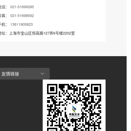
电话：
021-51699285
传真：
021-51698592
手机：
13611905823
地址：上海市宝山区恒高路127弄6号楼2202室
友情链接