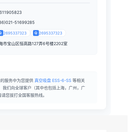
611905823
86)021-51699285
Q
2695337323
Q
2695337323
海市宝山区恒高路127弄6号楼2202室
后的服务中为您提供
真空吸盘 ESS-6-SS
等相关
提供商，我们向全球客户（其中也包括上海，广州，广
情请您拔打全国客服热线。