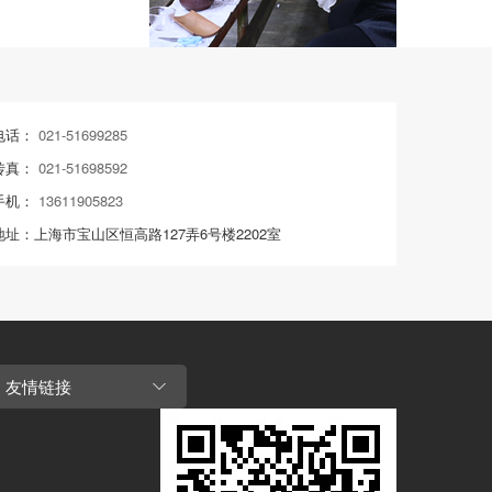
电话：
021-51699285
传真：
021-51698592
手机：
13611905823
地址：上海市宝山区恒高路127弄6号楼2202室
友情链接